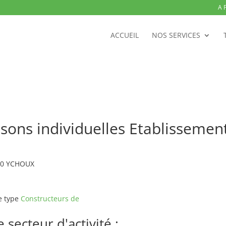
A 
ACCUEIL
NOS SERVICES
sons individuelles Etablisseme
160 YCHOUX
e type
Constructeurs de
secteur d'activité :