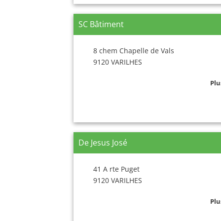
SC Bâtiment
8 chem Chapelle de Vals
9120 VARILHES
Plu
De Jesus José
41 A rte Puget
9120 VARILHES
Plu