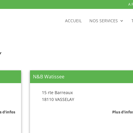
A 
ACCUEIL
NOS SERVICES
Y
N&B Watissee
15 rte Barreaux
18110 VASSELAY
s d'infos
Plus d'info