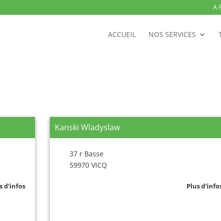
A 
ACCUEIL
NOS SERVICES
Kanski Wladyslaw
37 r Basse
59970 VICQ
s d'infos
Plus d'info