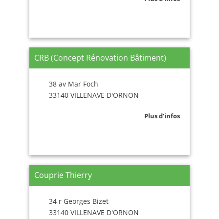
CRB (Concept Rénovation Bâtiment)
38 av Mar Foch
33140 VILLENAVE D'ORNON
Plus d'infos
Couprie Thierry
34 r Georges Bizet
33140 VILLENAVE D'ORNON