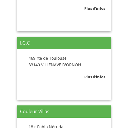
Plus d'infos
I.G.C
469 rte de Toulouse
33140 VILLENAVE D'ORNON
Plus d'infos
Couleur Villas
18 r Pablo Néruda