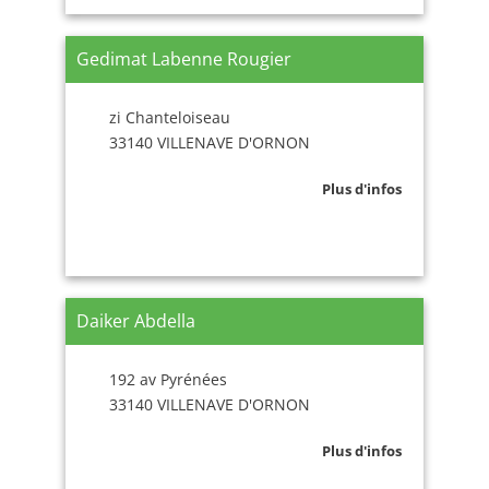
Gedimat Labenne Rougier
zi Chanteloiseau
33140 VILLENAVE D'ORNON
Plus d'infos
Daiker Abdella
192 av Pyrénées
33140 VILLENAVE D'ORNON
Plus d'infos