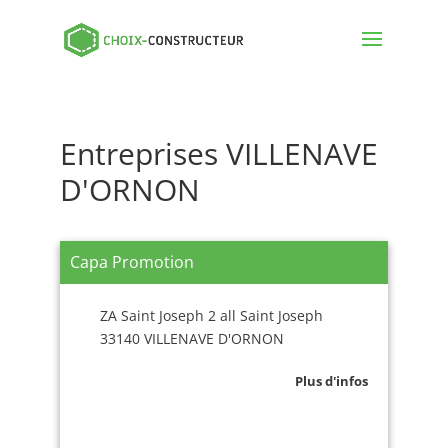
Entreprises VILLENAVE
D'ORNON
Capa Promotion
ZA Saint Joseph 2 all Saint Joseph
33140 VILLENAVE D'ORNON
Plus d'infos